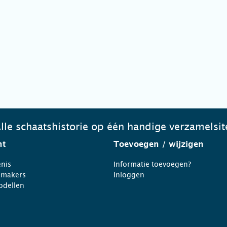
lle schaatshistorie op één handige verzamelsit
ht
Toevoegen
/ wijzigen
nis
Informatie toevoegen?
nmakers
Inloggen
odellen