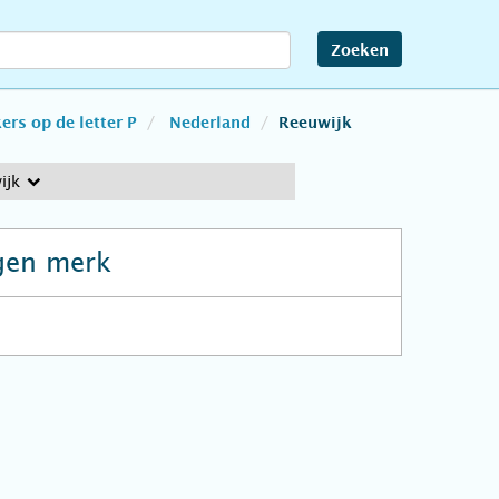
Zoeken
rs op de letter P
Nederland
Reeuwijk
ijk
gen merk