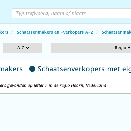
kers
Schaatsenmakers en -verkopers A-Z
Schaatsenmake
A-Z
Regio H
makers |
Schaatsenverkopers
met ei
rs gevonden op letter F in de regio Hoorn, Nederland