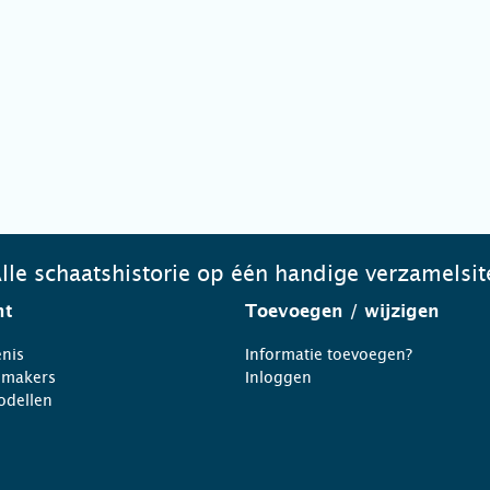
lle schaatshistorie op één handige verzamelsit
ht
Toevoegen
/ wijzigen
nis
Informatie toevoegen?
nmakers
Inloggen
odellen