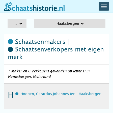
navig
schaatshistorie.nl
men
A-Z
Haaksbergen
Schaatsenmakers |
Schaatsenverkopers
met eigen
merk
1 Maker en 0 Verkopers gevonden op letter H in
Haaksbergen, Nederland
H
Hoopen, Gerardus Johannes ten - Haaksbergen