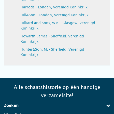
Harrods - Londen, Verenigd Koninkrijk
Hill&Son - London, Verenigd Koninkrijk
Hilliard and Sons, W.B. - Glasgow, Verenigd
Koninkrijk
Howarth, James - Sheffield, Verenigd
Koninkrijk
Hunter&Son, M. - Sheffield, Verenigd
Koninkrijk
Alle schaatshistorie op één handige
verzamelsite!
Zoeken