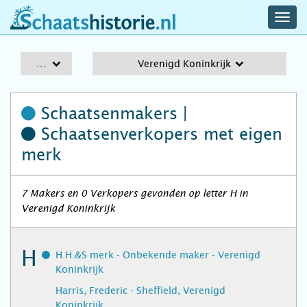
navig
schaatshistorie.nl
men
A-Z
Verenigd Koninkrijk
Schaatsenmakers |
Schaatsenverkopers
met eigen
merk
7 Makers en 0 Verkopers gevonden op letter H in
Verenigd Koninkrijk
H
H.H.&S merk - Onbekende maker - Verenigd
Koninkrijk
Harris, Frederic - Sheffield, Verenigd
Koninkrijk