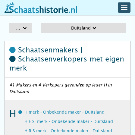
navig
schaatshistorie.nl
men
A-Z
Duitsland
Schaatsenmakers |
Schaatsenverkopers
met eigen
merk
41 Makers en 4 Verkopers gevonden op letter H in
Duitsland
H
H merk - Onbekende maker - Duitsland
H.E.S. merk - Onbekende maker - Duitsland
H.R.S merk - Onbekende maker - Duitsland