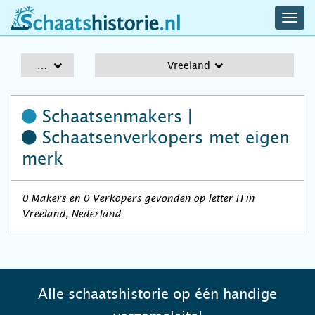
navig
schaatshistorie.nl
men
A-Z
Vreeland
Schaatsenmakers |
Schaatsenverkopers
met eigen
merk
0 Makers en 0 Verkopers gevonden op letter H in
Vreeland, Nederland
Alle schaatshistorie op één handige