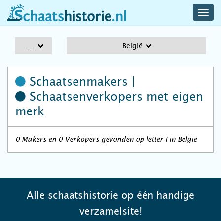
navig
schaatshistorie.nl
men
A-Z
België
Schaatsenmakers |
Schaatsenverkopers
met eigen
merk
0 Makers en 0 Verkopers gevonden op letter I in België
Alle schaatshistorie op één handige
verzamelsite!