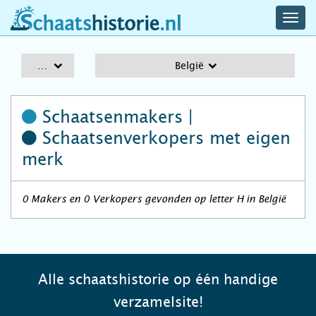
navig
schaatshistorie.nl
men
A-Z
België
Schaatsenmakers |
Schaatsenverkopers
met eigen
merk
0 Makers en 0 Verkopers gevonden op letter H in België
Alle schaatshistorie op één handige
verzamelsite!