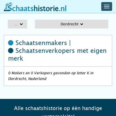
navig
schaatshistorie.nl
men
A-Z
Dordrecht
Schaatsenmakers |
Schaatsenverkopers
met eigen
merk
0 Makers en 0 Verkopers gevonden op letter K in
Dordrecht, Nederland
Alle schaatshistorie op één handige