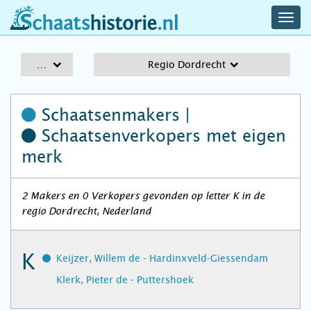
navig
schaatshistorie.nl
men
A-Z
Regio Dordrecht
Schaatsenmakers |
Schaatsenverkopers
met eigen
merk
2 Makers en 0 Verkopers gevonden op letter K in de
regio Dordrecht, Nederland
K
Keijzer, Willem de - Hardinxveld-Giessendam
Klerk, Pieter de - Puttershoek