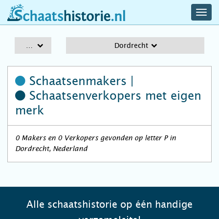
navig
schaatshistorie.nl
men
A-Z
Dordrecht
Schaatsenmakers |
Schaatsenverkopers
met eigen
merk
0 Makers en 0 Verkopers gevonden op letter P in
Dordrecht, Nederland
Alle schaatshistorie op één handige