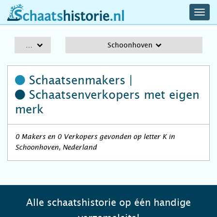
navig
schaatshistorie.nl
men
A-Z
Schoonhoven
Schaatsenmakers |
Schaatsenverkopers
met eigen
merk
0 Makers en 0 Verkopers gevonden op letter K in
Schoonhoven, Nederland
Alle schaatshistorie op één handige