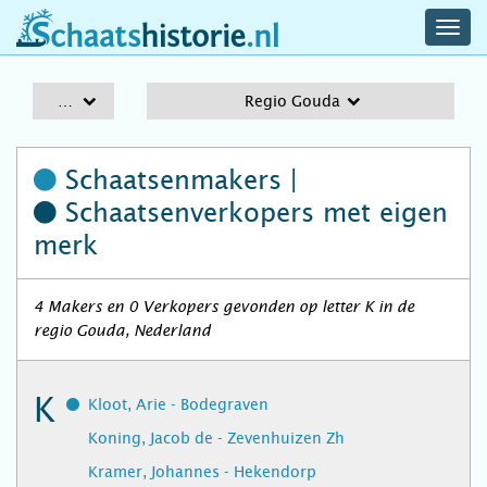
navig
schaatshistorie.nl
men
A-Z
Regio Gouda
Schaatsenmakers |
Schaatsenverkopers
met eigen
merk
4 Makers en 0 Verkopers gevonden op letter K in de
regio Gouda, Nederland
K
Kloot, Arie - Bodegraven
Koning, Jacob de - Zevenhuizen Zh
Kramer, Johannes - Hekendorp