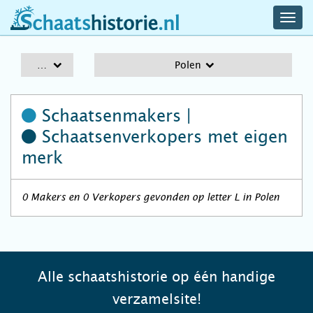
navig
schaatshistorie.nl
men
A-Z
Polen
Schaatsenmakers |
Schaatsenverkopers
met eigen
merk
0 Makers en 0 Verkopers gevonden op letter L in Polen
Alle schaatshistorie op één handige
verzamelsite!