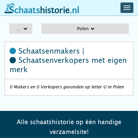
navig
schaatshistorie.nl
men
A-Z
Polen
Schaatsenmakers |
Schaatsenverkopers
met eigen
merk
0 Makers en 0 Verkopers gevonden op letter U in Polen
Alle schaatshistorie op één handige
verzamelsite!