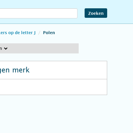
Zoeken
rs op de letter J
Polen
n
gen merk