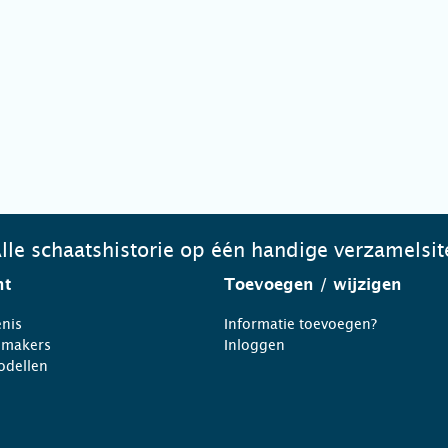
lle schaatshistorie op één handige verzamelsit
ht
Toevoegen
/ wijzigen
nis
Informatie toevoegen?
nmakers
Inloggen
odellen