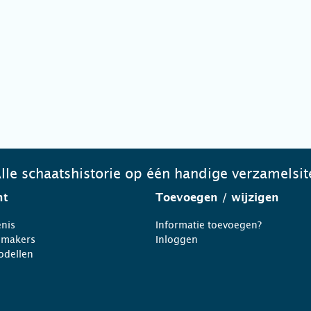
lle schaatshistorie op één handige verzamelsit
ht
Toevoegen
/ wijzigen
nis
Informatie toevoegen?
nmakers
Inloggen
odellen