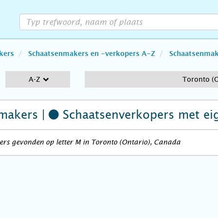
kers
Schaatsenmakers en -verkopers A-Z
Schaatsenmake
A-Z
Toronto (O
makers |
Schaatsenverkopers
met ei
rs gevonden op letter M in Toronto (Ontario), Canada