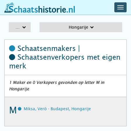
navig
schaatshistorie.nl
men
A-Z
Hongarije
Schaatsenmakers |
Schaatsenverkopers
met eigen
merk
1 Maker en 0 Verkopers gevonden op letter M in
Hongarije
M
Miksa, Verö - Budapest, Hongarije