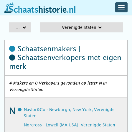
navig
schaatshistorie.nl
men
A-Z
Verenigde Staten
Schaatsenmakers |
Schaatsenverkopers
met eigen
merk
4 Makers en 0 Verkopers gevonden op letter N in
Verenigde Staten
N
Naylor&Co - Newburgh, New York, Verenigde
Staten
Norcross - Lowell (MA USA), Verenigde Staten