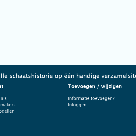
lle schaatshistorie op één handige verzamelsit
ht
Toevoegen
/ wijzigen
nis
Informatie toevoegen?
nmakers
Inloggen
odellen