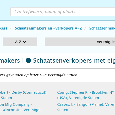
kers
Schaatsenmakers en -verkopers A-Z
Schaatsenmake
A-Z
Verenigde
makers |
Schaatsenverkopers
met ei
rs gevonden op letter G in Verenigde Staten
bert - Derby (Connecticut),
Going, Stephen R. - Brooklyn, NY
 Staten
(USA), Verenigde Staten
on Mfg Company -
Graves, J. - Bangor (Maine), Vere
, Winconsin , Verenigde
Staten