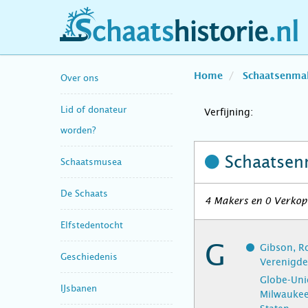
schaatshistorie.nl
Home
Schaatsenma
Over ons
Lid of donateur
Verfijning:
worden?
Schaatsen
Schaatsmusea
De Schaats
4 Makers en 0 Verkope
Elfstedentocht
G
Gibson, Ro
Geschiedenis
Verenigde
Globe-Uni
IJsbanen
Milwaukee