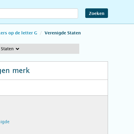
Zoeken
rs op de letter G
Verenigde Staten
 Staten
gen merk
nigde