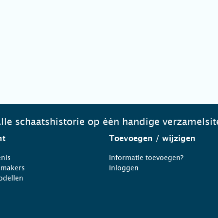
lle schaatshistorie op één handige verzamelsit
ht
Toevoegen
/ wijzigen
nis
Informatie toevoegen?
nmakers
Inloggen
odellen