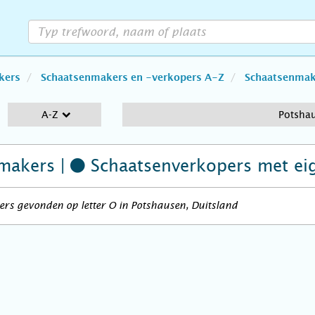
kers
Schaatsenmakers en -verkopers A-Z
Schaatsenmake
A-Z
Potsha
makers |
Schaatsenverkopers
met ei
rs gevonden op letter O in Potshausen, Duitsland