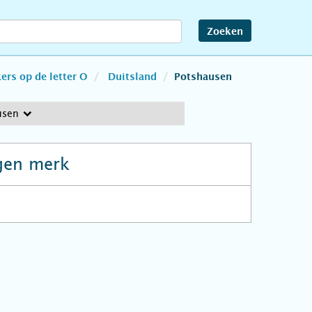
Zoeken
rs op de letter O
Duitsland
Potshausen
usen
gen merk