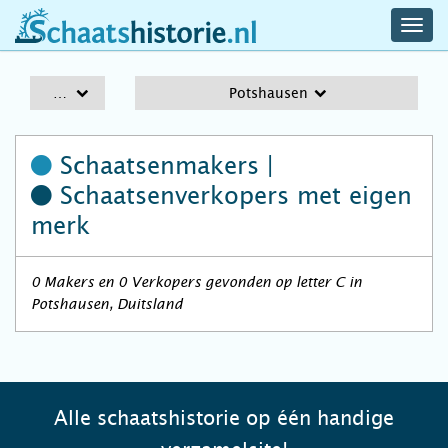
navig
schaatshistorie.nl
men
A-Z
Potshausen
Schaatsenmakers |
Schaatsenverkopers
met eigen
merk
0 Makers en 0 Verkopers gevonden op letter C in
Potshausen, Duitsland
Alle schaatshistorie op één handige