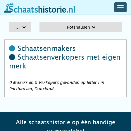
navig
schaatshistorie.nl
men
A-Z
Potshausen
Schaatsenmakers |
Schaatsenverkopers
met eigen
merk
0 Makers en 0 Verkopers gevonden op letter I in
Potshausen, Duitsland
Alle schaatshistorie op één handige