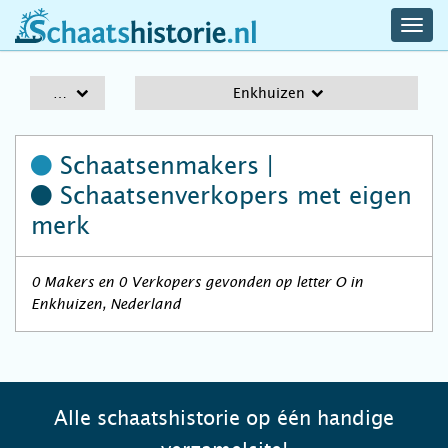
navig
schaatshistorie.nl
men
A-Z
Enkhuizen
Schaatsenmakers |
Schaatsenverkopers
met eigen
merk
0 Makers en 0 Verkopers gevonden op letter O in
Enkhuizen, Nederland
Alle schaatshistorie op één handige