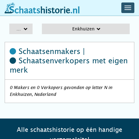
navig
schaatshistorie.nl
men
A-Z
Enkhuizen
Schaatsenmakers |
Schaatsenverkopers
met eigen
merk
0 Makers en 0 Verkopers gevonden op letter N in
Enkhuizen, Nederland
Alle schaatshistorie op één handige