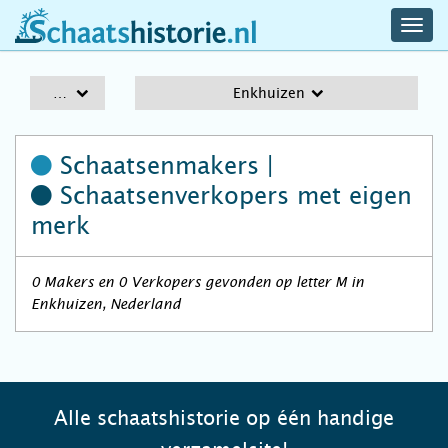
navig
schaatshistorie.nl
men
A-Z
Enkhuizen
Schaatsenmakers |
Schaatsenverkopers
met eigen
merk
0 Makers en 0 Verkopers gevonden op letter M in
Enkhuizen, Nederland
Alle schaatshistorie op één handige