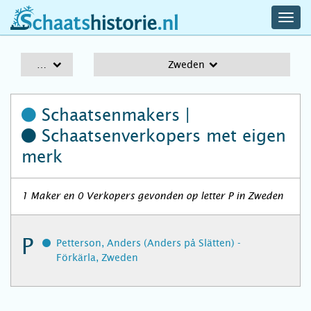
navig
schaatshistorie.nl
men
A-Z
Zweden
Schaatsenmakers |
Schaatsenverkopers
met eigen
merk
1 Maker en 0 Verkopers gevonden op letter P in Zweden
P
Petterson, Anders (Anders på Slätten) -
Förkärla, Zweden