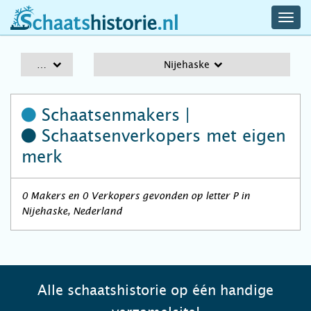
navig
schaatshistorie.nl
men
A-Z
Nijehaske
Schaatsenmakers |
Schaatsenverkopers
met eigen
merk
0 Makers en 0 Verkopers gevonden op letter P in
Nijehaske, Nederland
Alle schaatshistorie op één handige