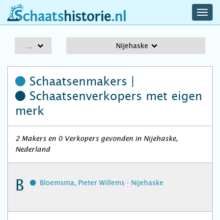
navig
schaatshistorie.nl
men
A-Z
Nijehaske
Schaatsenmakers |
Schaatsenverkopers
met eigen
merk
2 Makers en 0 Verkopers gevonden in Nijehaske,
Nederland
B
Bloemsma, Pieter Willems - Nijehaske