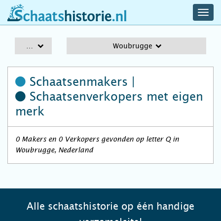
navig
schaatshistorie.nl
men
A-Z
Woubrugge
Schaatsenmakers |
Schaatsenverkopers
met eigen
merk
0 Makers en 0 Verkopers gevonden op letter Q in
Woubrugge, Nederland
Alle schaatshistorie op één handige