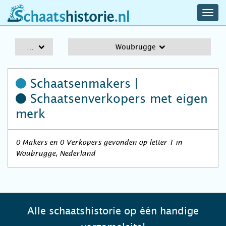
navig
schaatshistorie.nl
men
A-Z
Woubrugge
Schaatsenmakers |
Schaatsenverkopers
met eigen
merk
0 Makers en 0 Verkopers gevonden op letter T in
Woubrugge, Nederland
Alle schaatshistorie op één handige