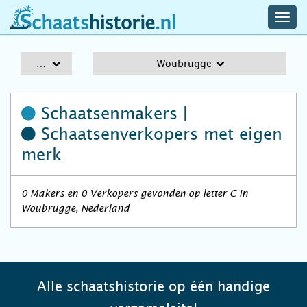
navig
schaatshistorie.nl
men
A-Z
Woubrugge
Schaatsenmakers |
Schaatsenverkopers
met eigen
merk
0 Makers en 0 Verkopers gevonden op letter C in
Woubrugge, Nederland
Alle schaatshistorie op één handige