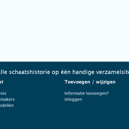
lle schaatshistorie op één handige verzamelsit
ht
Toevoegen
/ wijzigen
nis
Informatie toevoegen?
nmakers
Inloggen
odellen