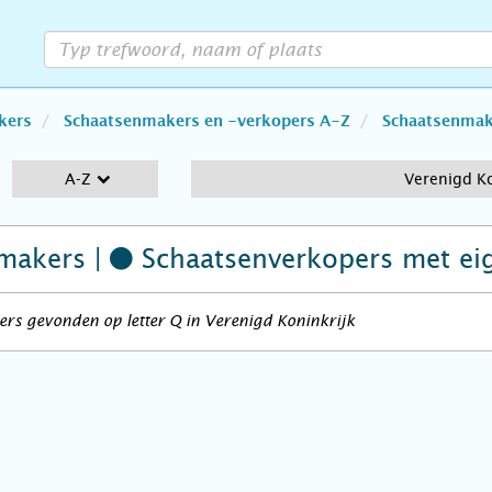
kers
Schaatsenmakers en -verkopers A-Z
Schaatsenmake
A-Z
Verenigd Ko
makers |
Schaatsenverkopers
met ei
rs gevonden op letter Q in Verenigd Koninkrijk