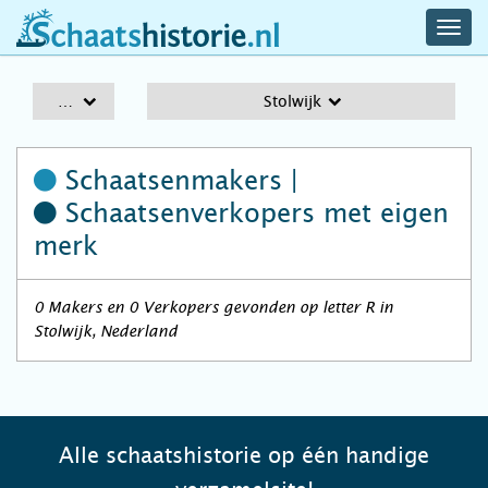
navig
schaatshistorie.nl
men
A-Z
Stolwijk
Schaatsenmakers |
Schaatsenverkopers
met eigen
merk
0 Makers en 0 Verkopers gevonden op letter R in
Stolwijk, Nederland
Alle schaatshistorie op één handige