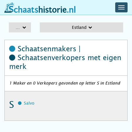
navig
schaatshistorie.nl
men
A-Z
Estland
Schaatsenmakers |
Schaatsenverkopers
met eigen
merk
1 Maker en 0 Verkopers gevonden op letter S in Estland
S
Salvo