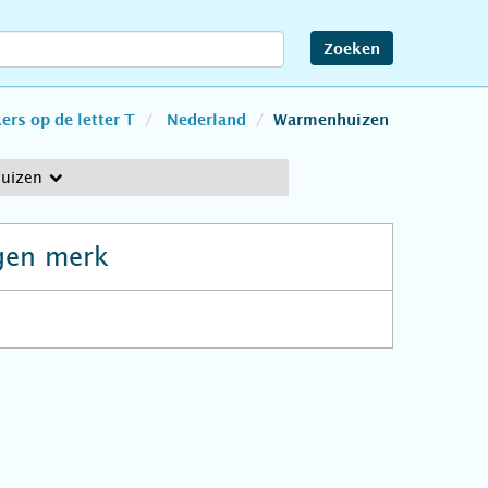
Zoeken
rs op de letter T
Nederland
Warmenhuizen
uizen
gen merk