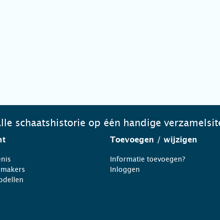
lle schaatshistorie op één handige verzamelsit
ht
Toevoegen
/ wijzigen
nis
Informatie toevoegen?
nmakers
Inloggen
odellen