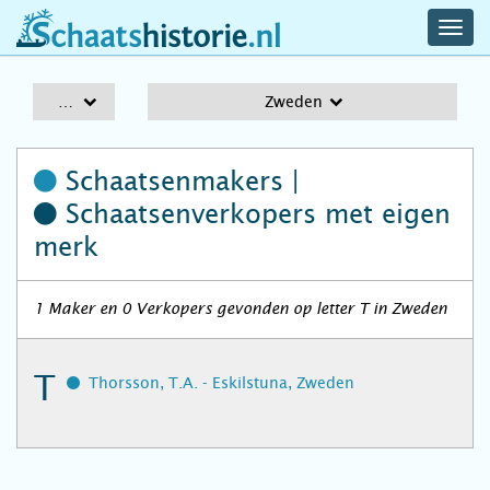
navig
schaatshistorie.nl
men
A-Z
Zweden
Schaatsenmakers |
Schaatsenverkopers
met eigen
merk
1 Maker en 0 Verkopers gevonden op letter T in Zweden
T
Thorsson, T.A. - Eskilstuna, Zweden