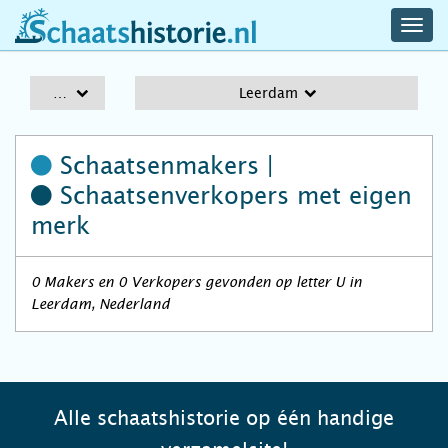
navig
schaatshistorie.nl
men
A-Z
Leerdam
Schaatsenmakers |
Schaatsenverkopers
met eigen
merk
0 Makers en 0 Verkopers gevonden op letter U in
Leerdam, Nederland
Alle schaatshistorie op één handige