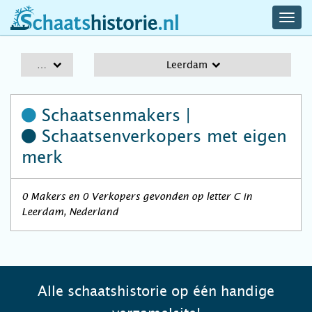
navig
schaatshistorie.nl
men
A-Z
Leerdam
Schaatsenmakers |
Schaatsenverkopers
met eigen
merk
0 Makers en 0 Verkopers gevonden op letter C in
Leerdam, Nederland
Alle schaatshistorie op één handige