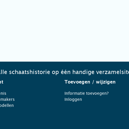
lle schaatshistorie op één handige verzamelsit
ht
Toevoegen
/ wijzigen
nis
Informatie toevoegen?
nmakers
Inloggen
odellen