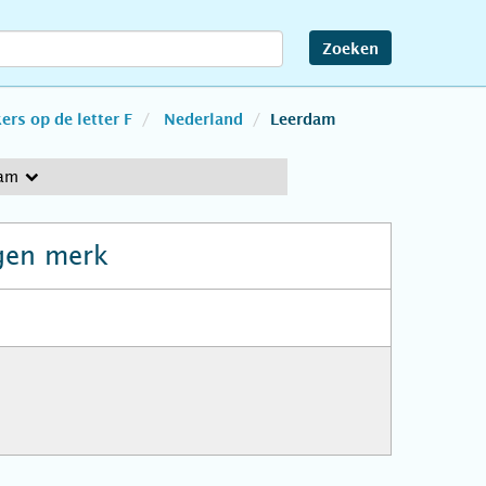
Zoeken
rs op de letter F
Nederland
Leerdam
dam
gen merk