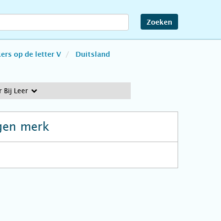
Zoeken
rs op de letter V
Duitsland
 Bij Leer
gen merk