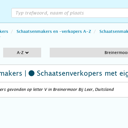
kers
Schaatsenmakers en -verkopers A-Z
Schaatsenmake
r
A-Z
Breinermoor
makers |
Schaatsenverkopers
met ei
rs gevonden op letter V in Breinermoor Bij Leer, Duitsland