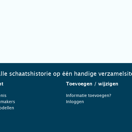
lle schaatshistorie op één handige verzamelsit
ht
Toevoegen
/ wijzigen
nis
Informatie toevoegen?
nmakers
Inloggen
odellen