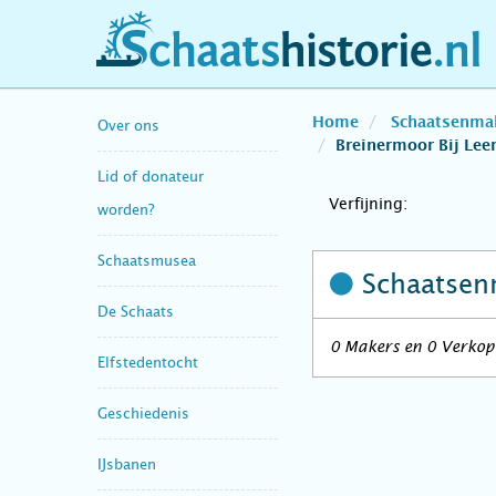
schaatshistorie.nl
Home
Schaatsenma
Over ons
Breinermoor Bij Lee
Lid of donateur
Verfijning:
worden?
Schaatsmusea
Schaatsen
De Schaats
0 Makers en 0 Verkope
Elfstedentocht
Geschiedenis
IJsbanen