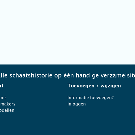
lle schaatshistorie op één handige verzamelsit
ht
Toevoegen
/ wijzigen
nis
Informatie toevoegen?
nmakers
Inloggen
odellen