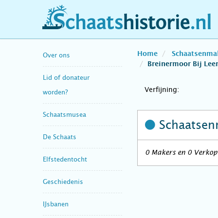
schaatshistorie.nl
Home
Schaatsenma
Over ons
Breinermoor Bij Lee
Lid of donateur
Verfijning:
worden?
Schaatsmusea
Schaatsen
De Schaats
0 Makers en 0 Verkope
Elfstedentocht
Geschiedenis
IJsbanen