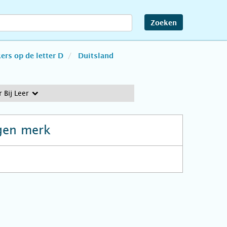
Zoeken
rs op de letter D
Duitsland
 Bij Leer
gen merk