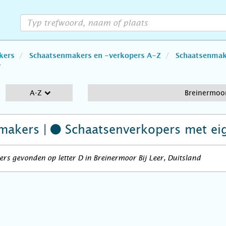
kers
Schaatsenmakers en -verkopers A-Z
Schaatsenmake
r
A-Z
Breinermoor
makers |
Schaatsenverkopers
met ei
rs gevonden op letter D in Breinermoor Bij Leer, Duitsland