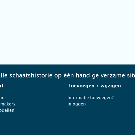
lle schaatshistorie op één handige verzamelsit
ht
Toevoegen
/ wijzigen
nis
Informatie toevoegen?
nmakers
Inloggen
odellen