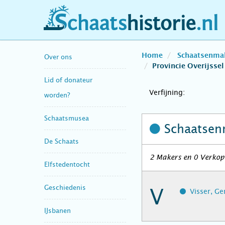
schaatshistorie.nl
Home
Schaatsenma
Over ons
Provincie Overijssel
Lid of donateur
Verfijning:
worden?
Schaatsmusea
Schaatsen
De Schaats
2 Makers en 0 Verkope
Elfstedentocht
Geschiedenis
V
Visser, Ge
IJsbanen