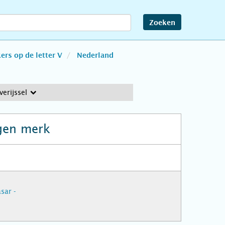
Zoeken
rs op de letter V
Nederland
verijssel
gen merk
sar -