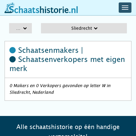
navig
schaatshistorie.nl
men
A-Z
Sliedrecht
Schaatsenmakers |
Schaatsenverkopers
met eigen
merk
0 Makers en 0 Verkopers gevonden op letter W in
Sliedrecht, Nederland
Alle schaatshistorie op één handige