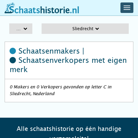
navig
schaatshistorie.nl
men
A-Z
Sliedrecht
Schaatsenmakers |
Schaatsenverkopers
met eigen
merk
0 Makers en 0 Verkopers gevonden op letter C in
Sliedrecht, Nederland
Alle schaatshistorie op één handige