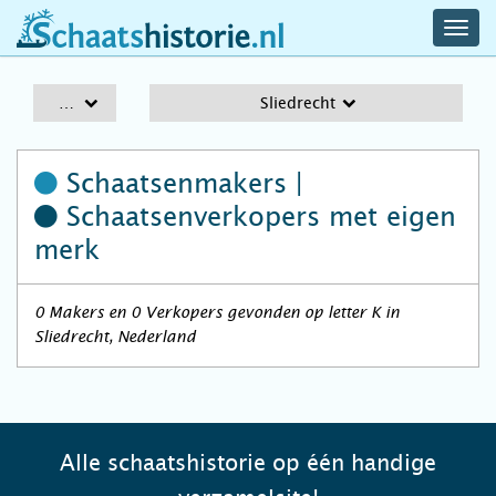
navig
schaatshistorie.nl
men
A-Z
Sliedrecht
Schaatsenmakers |
Schaatsenverkopers
met eigen
merk
0 Makers en 0 Verkopers gevonden op letter K in
Sliedrecht, Nederland
Alle schaatshistorie op één handige