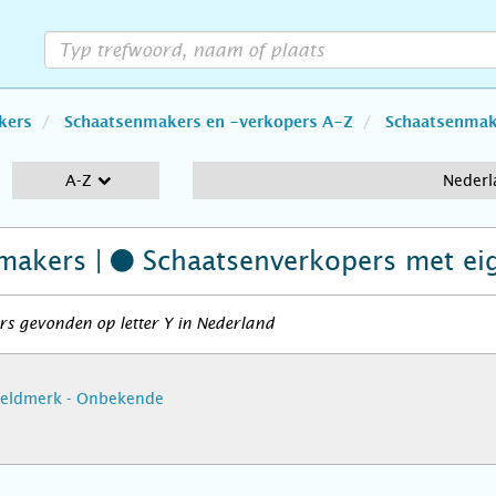
kers
Schaatsenmakers en -verkopers A-Z
Schaatsenmake
A-Z
Nederl
makers |
Schaatsenverkopers
met ei
s gevonden op letter Y in Nederland
eeldmerk - Onbekende