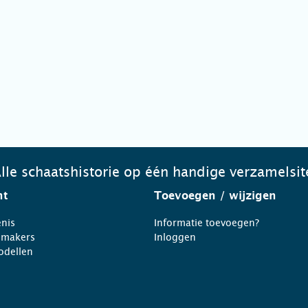
lle schaatshistorie op één handige verzamelsit
ht
Toevoegen
/ wijzigen
nis
Informatie toevoegen?
nmakers
Inloggen
odellen