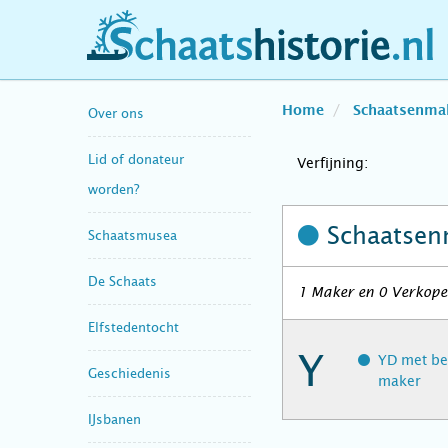
schaatshistorie.nl
Home
Schaatsenma
Over ons
Lid of donateur
Verfijning:
worden?
Schaatsen
Schaatsmusea
De Schaats
1 Maker en 0 Verkoper
Elfstedentocht
Y
YD met b
Geschiedenis
maker
IJsbanen