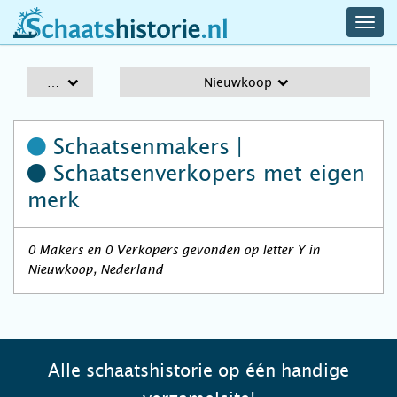
navig
schaatshistorie.nl
men
A-Z
Nieuwkoop
Schaatsenmakers |
Schaatsenverkopers
met eigen
merk
0 Makers en 0 Verkopers gevonden op letter Y in
Nieuwkoop, Nederland
Alle schaatshistorie op één handige