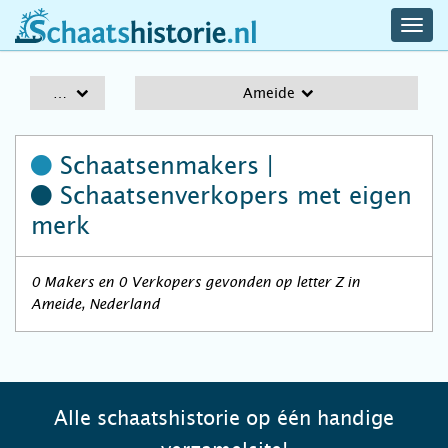
navig
schaatshistorie.nl
men
A-Z
Ameide
Schaatsenmakers |
Schaatsenverkopers
met eigen
merk
0 Makers en 0 Verkopers gevonden op letter Z in
Ameide, Nederland
Alle schaatshistorie op één handige