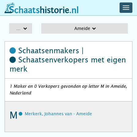
navig
schaatshistorie.nl
men
A-Z
Ameide
Schaatsenmakers |
Schaatsenverkopers
met eigen
merk
1 Maker en 0 Verkopers gevonden op letter M in Ameide,
Nederland
M
Merkerk, Johannes van - Ameide